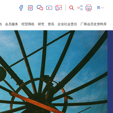
简
动
会员服务
经贸商机
研究
资讯
企业社会责任
厂商会历史资料库