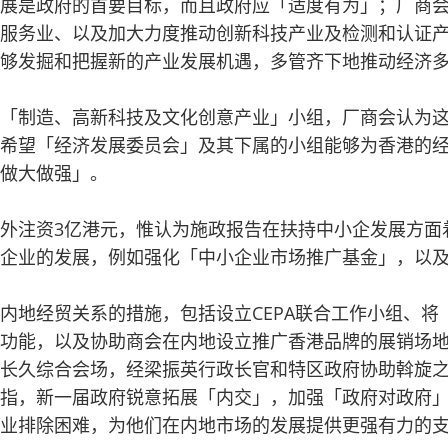
展是政府的首要目标，而且政府应「适度有为」；厂商
服务业、以及加大力度推动创新科技产业及检测和认证
够发掘和把握新的产业发展机遇，多管齐下地推动经济
「制造、高新科技及文化创意产业」小组，厂商会认为
希望「经济发展委员会」及其下属的小组能够为香港的
做大做强」。
外注资3亿港元，惟认为施政报告在扶持中小企发展方面
企业的发展，例如强化「中小企业市场推广基金」，以
内地经贸关系的措施，包括设立CEPA联合工作小组、将
功能
，以及协助商会在内地设立推广香港品牌的展销场
长久综合会场，经梁振英行政长官和特区政府协助斡旋
指，新一届政府锐意拓展「内交」，加强「政府对政府」(
业排除困难，为
他们在内地市场的发展提供更强有力的