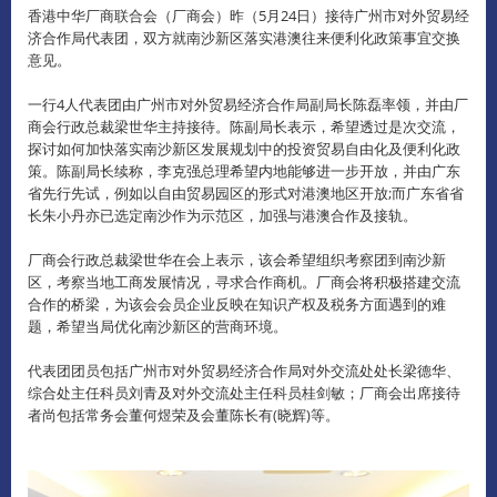
香港中华厂商联合会（厂商会）昨（5月24日）接待广州市对外贸易经
济合作局代表团，双方就南沙新区落实港澳往来便利化政策事宜交换
意见。
一行4人代表团由广州市对外贸易经济合作局副局长陈磊率领，并由厂
商会行政总裁梁世华主持接待。陈副局长表示，希望透过是次交流，
探讨如何加快落实南沙新区发展规划中的投资贸易自由化及便利化政
策。陈副局长续称，李克强总理希望内地能够进一步开放，并由广东
省先行先试，例如以自由贸易园区的形式对港澳地区开放;而广东省省
长朱小丹亦已选定南沙作为示范区，加强与港澳合作及接轨。
厂商会行政总裁梁世华在会上表示，该会希望组织考察团到南沙新
区，考察当地工商发展情况，寻求合作商机。厂商会将积极搭建交流
合作的桥梁，为该会会员企业反映在知识产权及税务方面遇到的难
题，希望当局优化南沙新区的营商环境。
代表团团员包括广州市对外贸易经济合作局对外交流处处长梁德华、
综合处主任科员刘青及对外交流处主任科员桂剑敏；厂商会出席接待
者尚包括常务会董何煜荣及会董陈长有(晓辉)等。