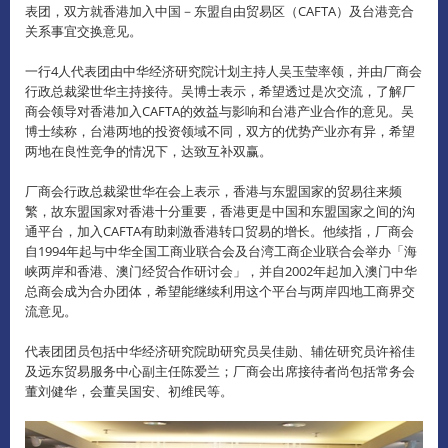
表团，双方就香港加入中国－东盟自由贸易区（CAFTA）及台港竞合
关系事宜交换意见。
一行4人代表团由中华经济研究院计划主持人吴玉莹率领，并由厂商会
行政总裁梁世华主持接待。吴博士表示，希望透过是次交流，了解厂
商会领导对香港加入CAFTA的效益与影响和台港产业合作的意见。吴
博士续称，台港两地的投​​资领域不同，双方的优势产业亦有异，希望
两地在良性竞争的情况下，达致互补双赢。
厂商会行政总裁梁世华在会上表示，香港与东盟国家的贸易往来频
繁，故东盟国家对香港十分重要，香港更是中国和东盟国家之间的沟
通平台，加入CAFTA有助刺激香港转口贸易的增长。他续指，厂商会
自1994年起与中华全国工商业联合会及台湾工商企业联合会举办「海
峡两岸和香港、澳门经贸合作研讨会」，并自2002年起加入澳门中华
总商会成为合办团体，希望能继续利用这个平台与两岸四地工商界交
流意见。
代表团团员包括中华经济研究院助研究员吴佳勋、辅佐研究员许裕佳
及远东贸易服务中心副主任陈爱兰；厂商会出席接待者尚包括常务会
董刘健华，会董吴国安、初维民等。