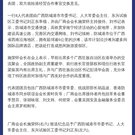
表团，双方就桂港经贸合作事宜交换意见。
一行8人代表团由广西防城港市市委书记、人大常委会主任、东兴试验
区工委书记刘正东率领，并由厂商会会长施荣怀主持接待。
刘书记表
示，防城港市交通便捷，高铁贯穿南宁经济活动的心脏地带，并加快
建设高速公路，完善区内交通网络。
刘书记续称，防城港市位于广西
省西南沿海地区，拥有延绵逾6公里的沙滩，该市计划沿沙滩兴建多间
国际品牌酒店，把该处打造成悠闲旅游渡假区。
施荣怀会长在会上表示，早前出席多个广西壮族自治区在港举办的交
流聚会，全国政协副主席董建华、前行政长官曾荫权和现任行政长官
梁振英均有出席主礼，并与广西壮族自治区书记彭清华会面，充分体
现了特区政府对加强与广西友好合作的高度重视。
代表团团员包括广西防城港市市委常委、统战部部长胡晶波、香港防
城港市同乡联谊会会长黄时良等；厂商会出席接待者尚包括常务会董
李慧芬、张胡咏琚、刘文炜、何煜荣，会董吴国安及金融服务业委员
会主席罗程刚等。
厂商会会长施荣怀(右六) 致送纪念品予广西防城港市市委书记、人大
常委会主任、东兴试验区工委书记刘正东(左六)。