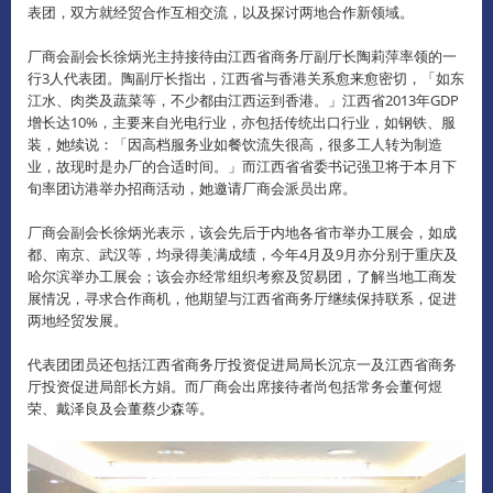
表团，双方就经贸合作互相交流，以及探讨两地合作新领域。
厂商会副会长徐炳光主持接待由江西省商务厅副厅长陶莉萍率领的一
行3人代表团。陶副厅长指出，江西省与香港关系愈来愈密切，「如东
江水、肉类及蔬菜等，不少都由江西运到香港。」江西省2013年GDP
增​​长达10%，主要来自光电行业，亦包括传统出口行业，如钢铁、服
装，她续说：「因高档服务业如餐饮流失很高，很多工人转为制造
业，故现时是办厂的合适时间。」而江西省省委书记强卫将于本月下
旬率团访港举办招商活动，她邀请厂商会派员出席。
厂商会副会长徐炳光表示，该会先后于内地各省市举办工展会，如成
都、南京、武汉等，均录得美满成绩，今年4月及9月亦分别于重庆及
哈尔滨举办工展会；该会亦经常组织考察及贸易团，了解当地工商发
展情况，寻求合作商机，他期望与江西省商务厅继续保持联系，促进
两地经贸发展。
代表团团员还包括江西省商务厅投资促进局局长沉京一及江西省商务
厅投资促进局部长方娟。而厂商会出席接待者尚包括常务会董何煜
荣、戴泽良及会董蔡少森等。