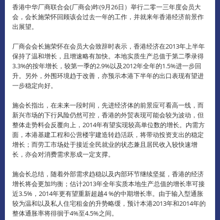
香港中华厂商联合会(厂商会)昨(9月26日）举行二零一三年度会员大
会，会长施荣怀回顾该会过去一年的工作，并就来年香港经济前景作
出展望。
厂商会会长施荣怀在会员大会致辞时表示，香港经济在2013年上半年
保持了温和增长，且增速略有加快。
本地实质生产总值于第二季录得
3.3%的按年增长，较第一季的2.9%以及2012年全年的1.5%进一步回
升。
另外，外围环境趋于改善，亦预示本港下半年的出口表现有望进
一步稳定向好。
施会长指出，在未来一段时间，先进经济体的前景应可看高一线，而
新兴市场的下行风险仍然可控，香港的外贸表现可能会较为波动，但
整体走势料会反覆向上，2014年有望实现较高单位数的增长。
内需方
面，本港基建工程和公营楼宇建造转趋活跃，将带动投资支出的稳定
增长；而劳工市场处于接近全民就业的状态兼且居民收入较快速增
长，亦会对消费需求形成一定支撑。
施会长总结，随着外部需求趋稳以及内部环节继续坚挺，香港的经济
增长将会更加均衡；估计2013年全年实质本地生产总值的增长率可接
近3.5%，2014年更有望重新超越4 %的中期增长率。
由于输入型通胀
较为温和以及私人住宅租金的升势略缓，预计本港2013年和2014年的
整体通胀率将徘徊于4%至4.5%之间。