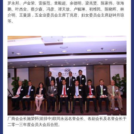
罗永邦、卢金荣、雷振范、查毅超、余德明、梁兆贤、陈家伟、张海
鹏、叶杰全、蔡少森、冯彦、谭天放、卢毓琳、初维民、陈晓晖、林
介明、王曼源，五金业委员会主席丁兆君、妇女委员会主席赵钟月琼
等。
厂商会会长施荣怀(前排中)联同永远名誉会长、各副会长及名誉会长于
二零一三年度会员大会后合照。