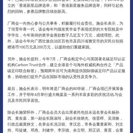
立的「香港新星品牌选举」和「香港新星服务品牌选举」同样引起热
烈的回响，参赛品牌数目续创新高。
厂商会一向热心参与公共事务，积极履行社会责任。
施会长表示，为
了培育年青一代，该会每年均颁发奖学金予表现优异的大专院校及中
学学生，今年筹得的奖学金善款数字几近五十万元，成绩理想。
此
外，该会今年向广西壮族自治区百色市及四川省雅安市的灾民分别捐
赠港币100万元及200万元，以援助他们重建家园。
另外，施会长提到，今年7月，厂商会检定中心与英国著名碳足印认证
机构Carbon Trust合作，建立全港首个与海外权威机构合作之「产品
碳足印联合标签｣，预期两年后可为港商提供国际级碳足印产品认证服
务，协助他们提升产品在国际市场的认受性及竞争力。
最后，施会长表示，明年将是厂商会的80华诞，厂商会现已开展筹备
工作，并于明年4月举行盛大晚宴及一系列丰富多彩的庆祝活动,与会
员及市民同享喜悦。
除会长施荣怀外，厂商会会员大会出席者尚包括永远名誉会长杨孙
西、黄友嘉，第一副会长陈淑玲，副会长徐炳光、徐晋晖、吴清焕，
行政总裁黄静文，名誉会长冼汉镔、李汉忠，常务会董黄家和、刘文
炜、司徒健、邓焘、刘健华、李宗德、余立明、郑正训、黄震，会董