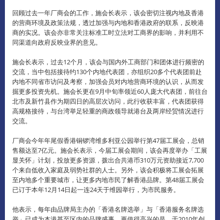
回顾过去一年厂商会的工作，施会长表示，该会密切注视内地及香港
的营商环境及政策法规，透过加强与内地和香港政府的联系，反映港
商的实况。
该会亦非常关注标准工时立法对工商界的影响，并利用不
同渠道向政府反映业界的意见。
施会长表示，过去12个月，该会与国内外工商部门和团体进行频密的
交流，当中包括接待约130个内地代表团，亦组织20多个代表团前赴
内地不同省市访问及考察，加强会员对内地营商环境的认识，从而发
掘更多投资先机。
施会长更在9月中旬率领近60人庞大代表团，前往台
北市及新竹县作为期四日的高层次访问，此行收获丰富，代表团获得
高规格接待，与台湾举足轻重的商政领导就港台及两岸经贸情况进行
交流。
厂商会今年年尾假香港铜锣湾维多利亚公园举行第47届工展会，总销
售额达至7亿元。
施会长表示，今届工展会期间，该会再度举办「工展
显关怀」计划，投放更多资源，拨出合共港币310万元资助接近7,700
个来自低收入家庭及弱势社群的人士。
另外，该会积极将工展会拓展
至内地多个重要城市，让更多内地市民了解香港品牌。
第48届工展会
已订于本年12月14日起一连24天于维园举行，为市民服务。
他表示，每年由品牌局主办的「香港名牌选举」与「香港服务名牌选
举」已成为本港甚至区内的品牌盛事。
更值得高兴的是，于2010年创