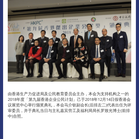
由香港生产力促进局及公民教育委员会主办，本会为支持机构之一的
2018年度「第九届香港企业公民计划」己于2018年12月14日假香港会
议展览中心举行颁奖典礼，本会马介钦副会长(后排左二)代表出任为评
审委员，并于典礼当日与主礼嘉宾劳工及福利局局长罗致光博士(前排
中)合照。