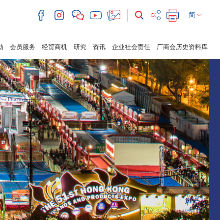
简
动
会员服务
经贸商机
研究
资讯
企业社会责任
厂商会历史资料库