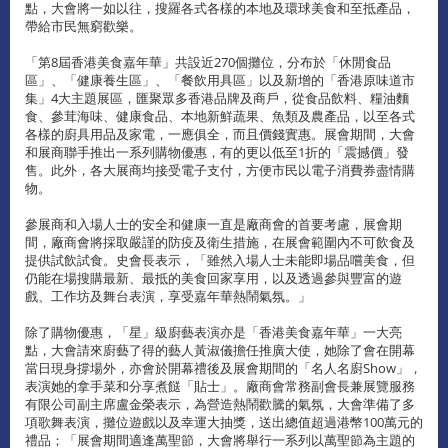
點，大會將一如以往，搜羅各式各樣的本地及環球美食和至抵產品，
帶給市民無窮歡樂。
「第8屆香港美食嘉年華」共設近270個攤位，分布於「休閒食品
區」、「健康養生區」、「餐飲用具區」以及新增的「香港原味道市
集」4大主題展區，匯聚眾多香港品牌及商戶，從食品飲料、糧油麵
食、參茸海味、健康食品、本地新鮮蔬果、魚類及農產品，以至各式
各樣的廚具用品及家電，一應俱全，而且價錢實惠。展會期間，大會
和展商聯手推出一系列購物優惠，有的更以低至1折的「震撼價」發
售。此外，各大展商均接受電子支付，方便市民以電子消費券盡情購
物。
參展商和入場人士的安全和健康一直是廠商會的首要考慮，展會期
間，廠商會將採取嚴謹的防疫及衛生措施，在展會範圍內不可飲食及
提供試飲試食。史會長表示，「雖然入場人士未能即場品嚐美食，但
仍能在場搜購最新、最抵的美食回家享用，以及透過參與豐富的遊
戲、工作坊及舞台表演，享受嘉年華熱鬧氣氛。」
除了購物優惠，「星」級廚藝表演亦是「香港美食嘉年華」一大亮
點，大會請來廚藝了得的藝人黃淑儀擔任推廣大使，她除了會在開幕
當日現身撐場外，亦會於開幕禮後及展會期間的「名人名廚Show」，
表演她的拿手菜和分享煮餸「貼士」。廠商會常務副會長兼展覽服務
有限公司副主席盧金榮表示，為營造熱鬧歡騰的氣氛，大會準備了多
項歌舞表演，攤位遊戲以及幸運大抽獎，送出總值超過港幣100萬元的
禮品；「展會期間適逢萬聖節，大會將舉行一系列以萬聖節為主題的