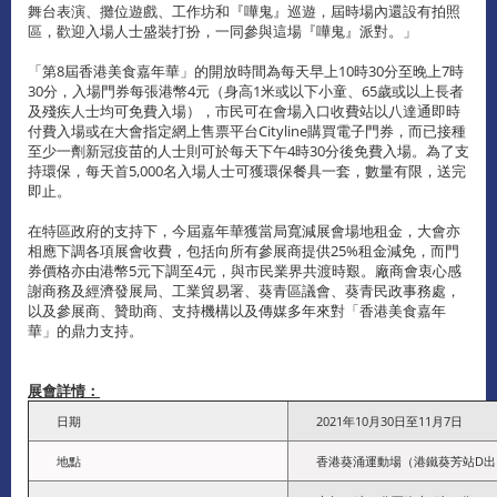
舞台表演、攤位遊戲、工作坊和『嘩鬼』巡遊，屆時場內還設有拍照
區，歡迎入場人士盛裝打扮，一同參與這場『嘩鬼』派對。」
「第8屆香港美食嘉年華」的開放時間為每天早上10時30分至晚上7時
30分，入場門券每張港幣4元（身高1米或以下小童、65歲或以上長者
及殘疾人士均可免費入場），市民可在會場入口收費站以八達通即時
付費入場或在大會指定網上售票平台Cityline購買電子門券，而已接種
至少一劑新冠疫苗的人士則可於每天下午4時30分後免費入場。為了支
持環保，每天首5,000名入場人士可獲環保餐具一套，數量有限，送完
即止。
在特區政府的支持下，今屆嘉年華獲當局寬減展會場地租金，大會亦
相應下調各項展會收費，包括向所有參展商提供25%租金減免，而門
券價格亦由港幣5元下調至4元，與市民業界共渡時艱。廠商會衷心感
謝商務及經濟發展局、工業貿易署、葵青區議會、葵青民政事務處，
以及參展商、贊助商、支持機構以及傳媒多年來對「香港美食嘉年
華」的鼎力支持。
展會詳情：
日期
2021年10月30日至11月7日
地點
香港葵涌運動場（港鐵葵芳站D出