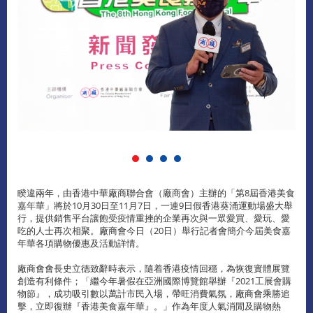
睽違兩年，由香港中華廠商聯合會（廠商會）主辦的「第8屆香港美食
嘉年華」將於10月30日至11月7日，一連9日假香港葵涌運動場盛大舉
行，提供銷售平台讓飽受疫情重挫的企業再次與一眾愛買、愛玩、愛
吃的人士再次相聚。廠商會今日（20日）舉行記者會簡介今屆美食嘉
年華各項購物優惠及活動詳情。
廠商會會長史立德致辭時表示，隨着香港疫情回穩，為恢復實體展覽
創造有利條件；「繼今年暑假在亞洲國際博覽館舉辦『2021工展會購
物節』，成功吸引數以萬計市民入場，帶旺消費氣氛，廠商會乘勝追
擊，立即復辦『香港美食嘉年華』。」作為年度人氣消閒及購物熱