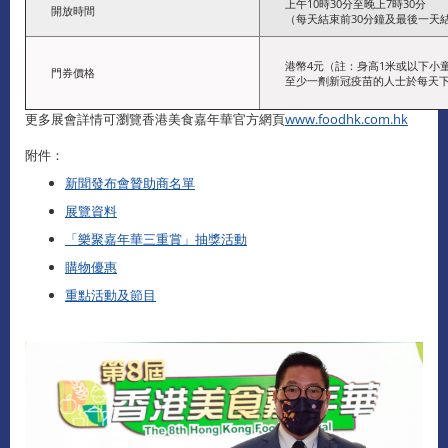
上午10時30分至晚上7時30分
開放時間
（每天結束前30分鐘及最後一天
港幣4元（註：身高1米或以下小
門券價格
至少一劑新冠疫苗的人士於每天下
更多展會詳情可瀏覽香港美食嘉年華官方網頁
www.foodhk.com.hk
附件：
新聞發布會贊助商名單
展覽資料
「樂聚嘉年華三重賞」抽獎活動
購物優惠
重點活動及節目