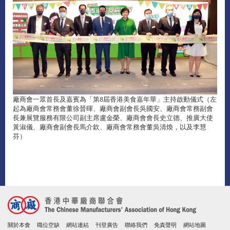
廠商會一眾首長及嘉賓為「第8屆香港美食嘉年華」主持啟動儀式（左
起為廠商會常務會董徐晉暉、廠商會副會長吳國安、廠商會常務副會
長兼展覽服務有限公司副主席盧金榮、廠商會會長史立德、推廣大使
黃淑儀、廠商會副會長馬介欽、廠商會常務會董吳清煥，以及李慧
芬）
關於本會
職位空缺
網站連結
刊登廣告
聯絡我們
免責聲明
網站地圖