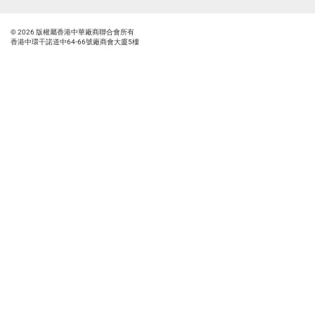
© 2026 版權屬香港中華廠商聯合會所有
香港中環干諾道中64-66號廠商會大廈5樓