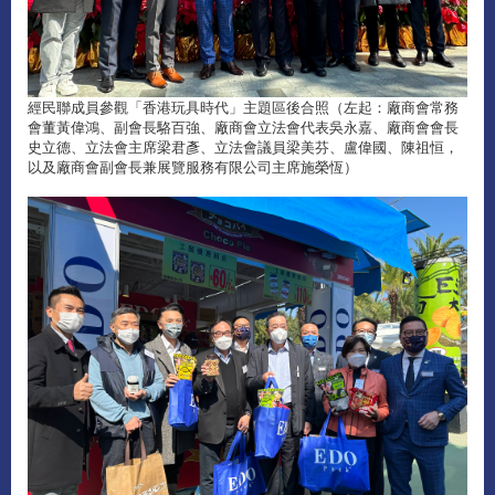
經民聯成員參觀「香港玩具時代」主題區後合照（左起：廠商會常務
會董黃偉鴻、副會長駱百強、廠商會立法會代表吳永嘉、廠商會會長
史立德、立法會主席梁君彥、立法會議員梁美芬、盧偉國、陳祖恒，
以及廠商會副會長兼展覽服務有限公司主席施榮恆）