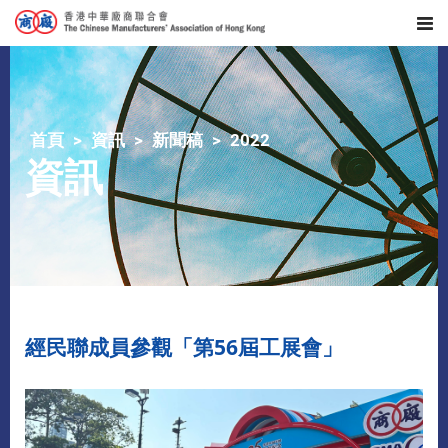
首頁
資訊
新聞稿
2022
資訊
經民聯成員參觀「第56屆工展會」