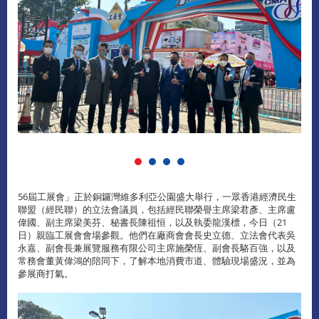
56屆工展會」正於銅鑼灣維多利亞公園盛大舉行，一眾香港經濟民生
聯盟（經民聯）的立法會議員，包括經民聯榮譽主席梁君彥、主席盧
偉國、副主席梁美芬、秘書長陳祖恒，以及執委龍漢標，今日（21
日）親臨工展會會場參觀。他們在廠商會會長史立德、立法會代表吳
永嘉、副會長兼展覽服務有限公司主席施榮恆、副會長駱百強，以及
常務會董黃偉鴻的陪同下，了解本地消費市道、體驗現場盛況，並為
參展商打氣。