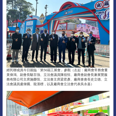
經民聯成員今日親臨「第56屆工展會」參觀（左起：廠商會常務會董
黃偉鴻、副會長駱百強、立法會議員陳祖恒、廠商會副會長兼展覽服
務有限公司主席施榮恆、立法會主席梁君彥、廠商會會長史立德、立
法會議員盧偉國、龍漢標，以及廠商會立法會代表吳永嘉）