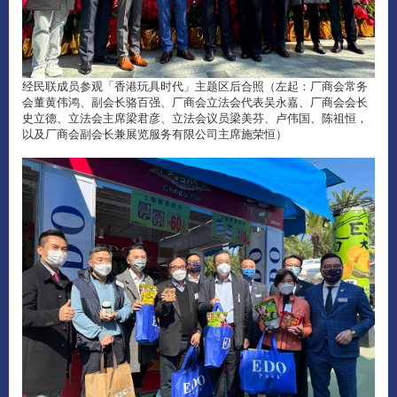
经民联成员参观「香港玩具时代」主题区后合照（左起：厂商会常务
会董黄伟鸿、副会长骆百强、厂商会立法会代表吴永嘉、厂商会会长
史立德、立法会主席梁君彦、立法会议员梁美芬、卢伟国、陈祖恒，
以及厂商会副会长兼展览服务有限公司主席施荣恒）