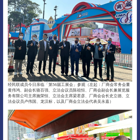
经民联成员今日亲临「第56届工展会」参观（左起：厂商会常务会董
黄伟鸿、副会长骆百强、立法会议员陈祖恒、厂商会副会长兼展览服
务有限公司主席施荣恒、立法会主席梁君彦、厂商会会长史立德、立
法会议员卢伟国、龙汉标，以及厂商会立法会代表吴永嘉）