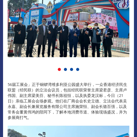
56届工展会」正于铜锣湾维多利亚公园盛大举行，一众香港经济民生
联盟（经民联）的立法会议员，包括经民联荣誉主席梁君彦、主席卢
伟国、副主席梁美芬、秘书长陈祖恒，以及执委龙汉标，今日（21
日）亲临工展会会场参观。他们在厂商会会长史立德、立法会代表吴
永嘉、副会长兼展览服务有限公司主席施荣恒、副会长骆百强，以及
常务会董黄伟鸿的陪同下，了解本地消费市道、体验现场盛况，并为
参展商打气。