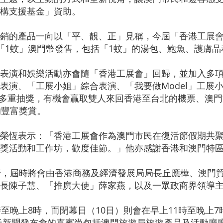
構支援基金」資助。
銷的產品一向以「平、靚、正」見稱，今屆「香港工展
「1蚊」澳門幣發售，包括「1蚊」的湯包、鮑魚、護膚品
表演和娛樂活動亦會隨「香港工展會」回歸，並加入多
演、「工展小姐」綜合表演、「我要做Model」工展小
與多重抽獎，有機會贏取雙人來回香港至台北的機票、澳
的豐富獎賞。
榮恆表示：「香港工展會作為澳門市民在復活節假期共
獎活動和工作坊，歡度佳節。」他亦感謝香港和澳門特
行，屆時將會由香港商務及經濟發展局局長丘應樺、澳門
長陳子慧、「推廣大使」薛家燕，以及一眾政商界領導
至晚上8時，而閉幕日（10日）則會在早上11時至晚上
天新聞發布會的嘉賓尚包括澳門旅遊局旅遊產品及活動廳