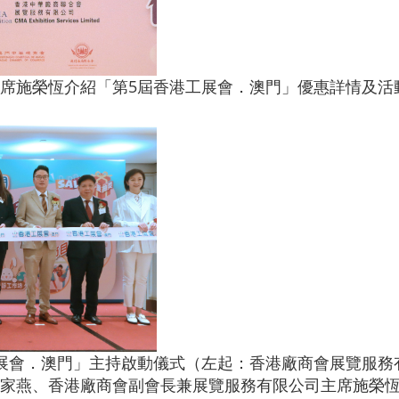
席施榮恆介紹「第5屆香港工展會．澳門」優惠詳情及活
展會．澳門」主持啟動儀式（左起：香港廠商會展覽服務
家燕、香港廠商會副會長兼展覽服務有限公司主席施榮