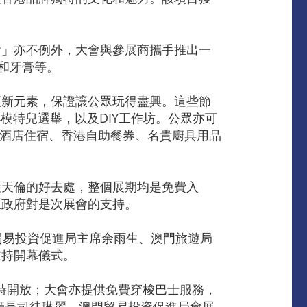
會」亦不例外，大會與參展商攜手推出一
和牙膏等。
項新元素，保證讓公眾玩得盡興。這些節
模特兒選舉，以及DIY工作坊。公眾亦可
門酒店住宿、香港自助餐券、名貴廚具用品
聚天倫的好去處，整個展期均是免費入
區政府對是次展會的支持。
貿易投資促進局主席余雨生、澳門旅遊局
主持開幕儀式。
7時開放；大會亦提供免費穿梭巴士服務，
廳長司徒琳麗、澳門貿易投資促進局會展