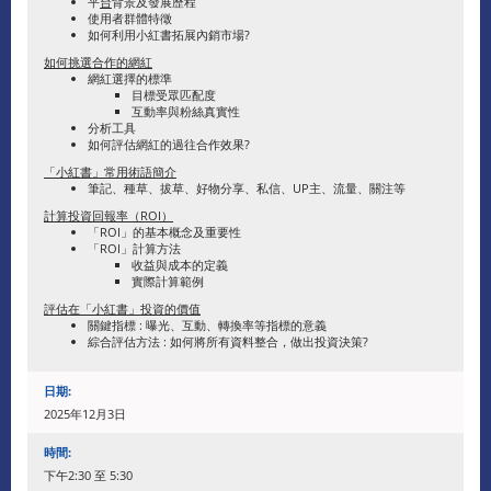
平
台
背景及發展歷程
使用者群體特徵
如何利用小紅書拓展內銷市場?
如何挑選合作的網紅
網紅選擇的標準
目標受眾匹配度
互動率與粉絲真實性
分析工具
如何評估網紅的過往合作效果?
「小紅書」常用術語簡介
筆記、種草、拔草、好物分享、私信、UP主、流量、關注等
計算投資回報率（
ROI
）
「ROI」的基本概念及重要性
「ROI」計算方法
收益與成本的定義
實際計算範例
評估在「小紅書」投資的價值
關鍵指標 : 曝光、互動、轉換率等指標的意義
綜合評估方法 : 如何將所有資料整合，做出投資決策?
日期:
2025年12月3日
時間:
下午2:30 至 5:30