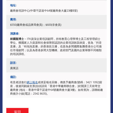
地址:
廠商會培訓中心(中環干諾道中64號廠商會大廈23樓B室)
費用:
$550(廠商會或品牌局會員)；$600(非會員)
演講者:
林國龍博士
– ITK資深企業培訓顧問，持有教育心理學博士及工程管理碩士
學位。獲國家人力資源和社會保障部認證的企業培訓師及師資，曾為「抖音
直播」及「特泡泡直播」的香港區主播，也曾為多間國際集團香港分公司擔
任市場顧問；以及為香港多間大型機構、政府部門及國內企業舉辦不同種類
的培訓課程。
語言:
廣東話
備註:
有意者請進行
網上報名
或填妥報名回條，傳真予廠商會(號碼：3421 1092)留
座，後連同劃線支票(抬頭請寫「香港中華廠商聯合會」)於開課三天前寄交
廠商會 (地址：香港中環干諾道中64號廠商會大廈3樓)。如有查詢，請聯絡廠
商會許小姐(電話：2542 8635)。
返回