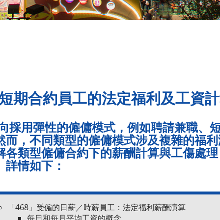
短期合約員工的法定福利及工資計
轉向採用彈性的僱傭模式，例如聘請兼職、
然而，不同類型的僱傭模式涉及複雜的福利
解各類型僱傭合約下的薪酬計算與工傷處理
。詳情如下：
「468」受僱的日薪／時薪員工：法定福利薪酬演算
每日和每月平均工資的概念