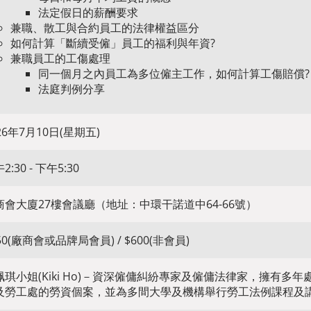
法定假日的薪酬要求
兼職、散工與合約員工的法律權益區分
如何計算「斷續受僱」員工的福利與年資?
兼職員工的工傷處理
同一個月之內員工為多位僱主工作，如何計算工傷賠償?
法庭判例分享
26年7月10日(星期五)
2:30 - 下午5:30
商會大廈27樓會議廳（地址：中環干諾道中64-66號）
50(廠商會或品牌局會員) / $600(非會員)
珮琪小姐(Kiki Ho)－資深僱傭糾紛專家及僱傭法律家，擁有多
及勞工處的勞資個案，並為多間大學及機構舉行勞工法例課程及