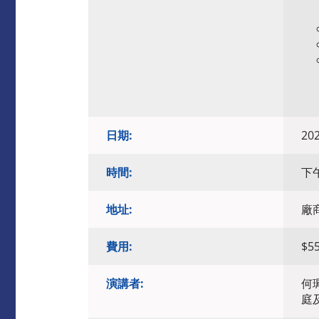
日期:
20
時間:
下午
地址:
廠
費用:
$5
演講者:
何
庭