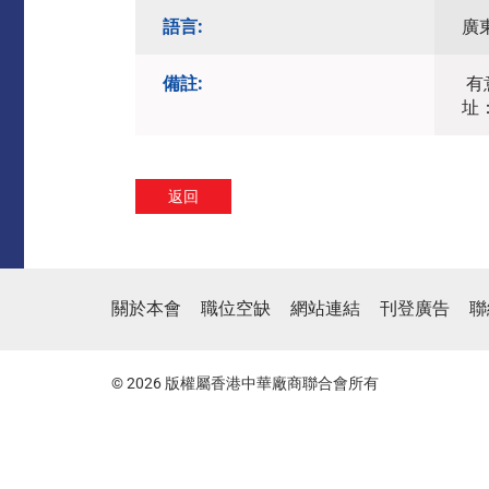
語言:
廣
備註:
有
址
返回
關於本會
職位空缺
網站連結
刊登廣告
聯
© 2026 版權屬香港中華廠商聯合會所有