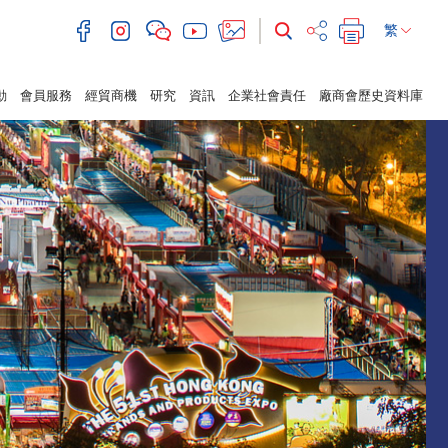
繁
動
會員服務
經貿商機
研究
資訊
企業社會責任
廠商會歷史資料庫