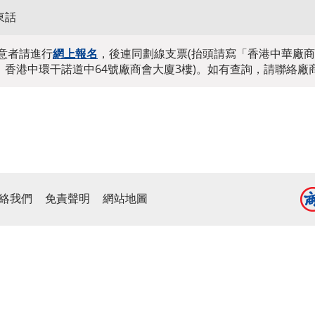
東話
意者請進行
網上報名
，後連同劃線支票(抬頭請寫「香港中華廠商
：香港中環干諾道中64號廠商會大廈3樓)。如有查詢，請聯絡廠商會許
絡我們
免責聲明
網站地圖