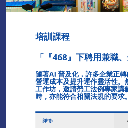
培訓課程
「『
468
』下聘用兼職、
隨著AI 普及化，許多企業正
營運成本及提升運作靈活性。
工作坊，邀請勞工法例專家講
時，亦能符合相關法規的要求
詳情: