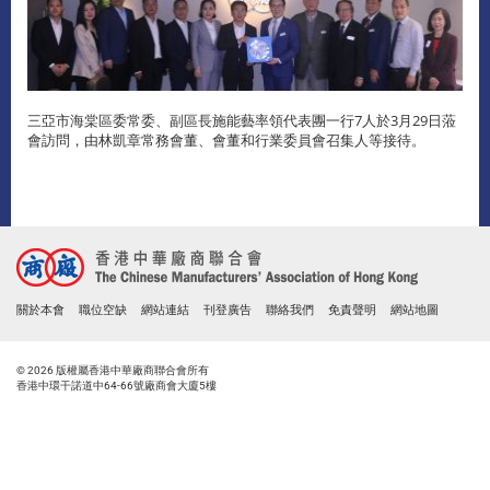
三亞市海棠區委常委、副區長施能藝率領代表團一行7人於3月29日蒞
會訪問，由林凱章常務會董、會董和行業委員會召集人等接待。
關於本會
職位空缺
網站連結
刊登廣告
聯絡我們
免責聲明
網站地圖
© 2026 版權屬香港中華廠商聯合會所有
香港中環干諾道中64-66號廠商會大廈5樓