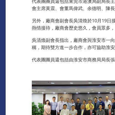
代表團團員還包括東莞市港澳局副局長王
會主席黃震、會董馬偉武、余德明、陳長
另外，廠商會副會長吳清煥於10月19
熱情接待，廠商會歷史悠久，會員眾多，
吳清煥副會長指出，廠商會與淮安市一向
稱，期待雙方進一步合作，亦可協助淮安
代表團團員還包括由淮安市商務局局長張