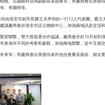
柏桃、石碣經科信局副鎮長袁穎東等；而廠商會出席接
有、李國明等。
日接待由淮安市副市長竇立夫率領的一行12人代表團。竇
建議廠商會於淮安市設立聯絡中心，加強兩地訊息交流
緊密聯繫，雙方曾簽署合作協議，廠商會亦於10月初到
市來港作不同的考察和參觀，加強兩地聯繫，從中互相
冬來等；而廠商會出席接待者尚包括會董吳懿容、婦女