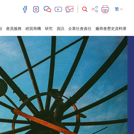
繁
動
會員服務
經貿商機
研究
資訊
企業社會責任
廠商會歷史資料庫