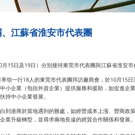
團、江蘇省淮安市代表團
0月15日及19日）分別接待東莞市代表團與江蘇省淮安市
日率領一行18人的東莞市代表團拜訪廠商會，於10月15
中小企業（包括外資企業）提供服務和援助，如促進企
扶持中小企業發展。
白到港商於當地遇到的難處，如經營成本上漲、營商政
企業升級轉型，並尋求兩地長遠的經貿合作關係和發展