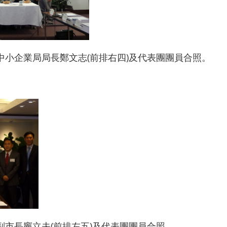
中小企業局局長鄭文志(前排右四)及代表團團員合照。
副市長竇立夫(前排左五)及代表團團員合照。