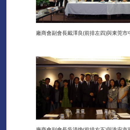
廠商會副會長戴澤良(前排左四)與東莞市
廠商會副會長吳清煥(前排右五)與淮安市