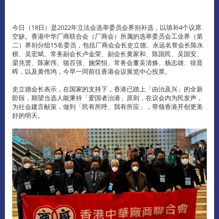
今日（18日）是2022年立法会选举委员会界别补选，以填补4个议席
空缺。香港中华厂商联合会（厂商会）所属的选举委员会工业界（第
二）界别分组15名委员，包括厂商会会长史立德、永远名誉会长陈永
棋、吴宏斌、常务副会长卢金荣、副会长黄家和、陈国民、吴国安、
梁兆贤、陈家伟、骆百强、施荣恒、常务会董吴清焕、杨志雄、徐晋
晖，以及黄伟鸿，今早一同前往香港会议展览中心投票。
史立德会长表示，在国家的支持下，香港已踏上「由治及兴」的全新
阶段，期望当选人能秉持「爱国者治港」原则，在议会内为民发声，
为社会建言献策，做到「民有所呼、我有所应」，带领香港开创更美
好的明天。