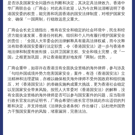
是否涉及国家安全问题作出判断和决定，其决定具法律效力。香港中
华厂商联合会（厂商会）对此表示欢迎，认为今次释法清晰说明了香
港国安委的权责，能完善和巩固香港的国安法律制度，对维护国家安
全、确保「一国两制」行稳致远意义重大。
厂商会会长史立德指出，惟有在安全和稳定的社会环境中，民生和经
济方能全速发展，香港任何机构、组织和个人均有履行维护国家安全
的责任；「全国人大常委会的法律解释具有最高法律权威，而今次释
法有助香港国安委履行法定职责，令《香港国安法》进一步与香港本
地法律和制度有效衔接，以捍卫国家主权、安全和领土完整，使『一
国』之根更加巩固，并让香港能更好地发挥『两制』优势。」
厂商会重申，如容许在香港没有全面执业资格的海外律师，参与涉及
「勾结外国或境外势力危害国家安全」案件，有违《香港国安法》立
法精神和法理逻辑，亦难以确保相关海外律师不受外国政府和组织施
压，对《香港国安法》的准确实施构成重大挑战，更为香港社会稳定
以至国家安全带来风险。按照人大常委对《香港国安法》的解释，没
有全面执业资格的海外律师是否可以参与国安案件的问题，应当取得
行政长官发出的证明书，厂商会希望行政长官尽快就此作出适切的判
断和决定，并支持他就《法律执业者条例》作出修订，以杜绝外国势
力干预国安案件的风险，堵塞漏洞，完善法治。