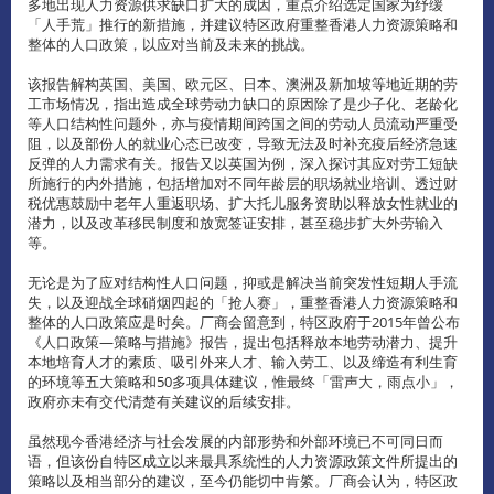
多地出现人力资源供求缺口扩大的成因，重点介绍选定国家为纾缓
「人手荒」推行的新措施，并建议特区政府重整香港人力资源策略和
整体的人口政策，以应对当前及未来的挑战。
该报告解构英国、美国、欧元区、日本、澳洲及新加坡等地近期的劳
工市场情况，指出造成全球劳动力缺口的原因除了是少子化、老龄化
等人口结构性问题外，亦与疫情期间跨国之间的劳动人员流动严重受
阻，以及部份人的就业心态已改变，导致无法及时补充疫后经济急速
反弹的人力需求有关。报告又以英国为例，深入探讨其应对劳工短缺
所施行的内外措施，包括增加对不同年龄层的职场就业培训、透过财
税优惠鼓励中老年人重返职场、扩大托儿服务资助以释放女性就业的
潜力，以及改革移民制度和放宽签证安排，甚至稳步扩大外劳输入
等。
无论是为了应对结构性人口问题，抑或是解决当前突发性短期人手流
失，以及迎战全球硝烟四起的「抢人赛」，重整香港人力资源策略和
整体的人口政策应是时矣。厂商会留意到，特区政府于2015年曾公布
《人口政策—策略与措施》报告，提出包括释放本地劳动潜力、提升
本地培育人才的素质、吸引外来人才、输入劳工、以及缔造有利生育
的环境等五大策略和50多项具体建议，惟最终「雷声大，雨点小」，
政府亦未有交代清楚有关建议的后续安排。
虽然现今香港经济与社会发展的内部形势和外部环境已不可同日而
语，但该份自特区成立以来最具系统性的人力资源政策文件所提出的
策略以及相当部分的建议，至今仍能切中肯綮。厂商会认为，特区政