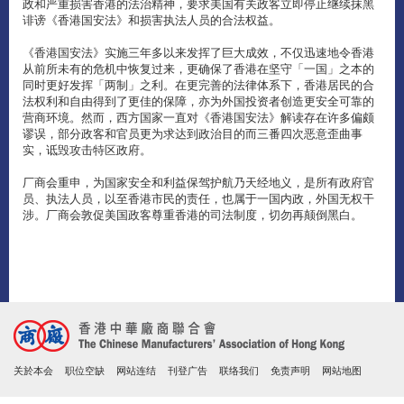
政和严重损害香港的法治精神，要求美国有关政客立即停止继续抹黑
诽谤《香港国安法》和损害执法人员的合法权益。
《香港国安法》实施三年多以来发挥了巨大成效，不仅迅速地令香港
从前所未有的危机中恢复过来，更确保了香港在坚守「一国」之本的
同时更好发挥「两制」之利。在更完善的法律体系下，香港居民的合
法权利和自由得到了更佳的保障，亦为外国投资者创造更安全可靠的
营商环境。然而，西方国家一直对《香港国安法》解读存在许多偏颇
谬误，部分政客和官员更为求达到政治目的而三番四次恶意歪曲事
实，诋毁攻击特区政府。
厂商会重申，为国家安全和利益保驾护航乃天经地义，是所有政府官
员、执法人员，以至香港市民的责任，也属于一国内政，外国无权干
涉。厂商会敦促美国政客尊重香港的司法制度，切勿再颠倒黑白。
关於本会
职位空缺
网站连结
刊登广告
联络我们
免责声明
网站地图