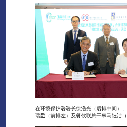
在环境保护署署长徐浩光（后排中间）、
瑞𪊟（前排左）及餐饮联总干事马钰洁