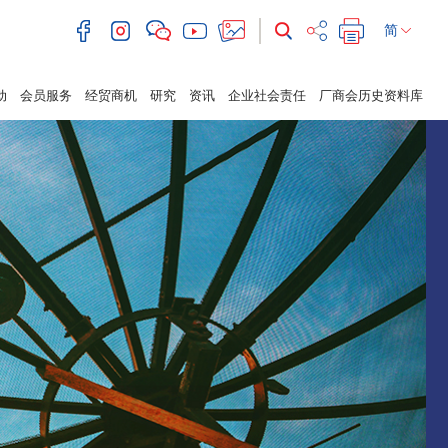
简
动
会员服务
经贸商机
研究
资讯
企业社会责任
厂商会历史资料库