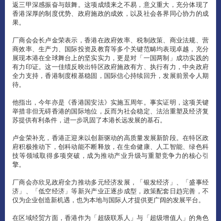
返三甲深感振奋与鼓舞。这项成绩来之不易，意义重大，充分体现了
香港深厚的制度优势、政府施政的成效，以及社会各界同心协力的成
果。
厂商会会长卢金荣表示，香港在政府效率、税制政策、商业法规、营
商效率、生产力、国际投资及教育等多个关键范畴均表现卓越，充分
展现本港在全球舞台上的坚实实力，更是对「一国两制」成功实践的
有力印证。这一佳绩反映出特区政府施政有方、执行有力，中央政府
全力支持，香港制度根基稳固，国际信心持续回升，发展前景令人期
待。
他指出，今年亦是《香港国安法》实施五周年。事实证明，这项关键
举措非但无碍香港的国际地位，反而为社会稳定、法治重塑及经济复
苏提供有利条件，进一步巩固了本港长远发展的基石。
卢金荣补充，香港正迎来以创新驱动的高质量发展新阶段。在特区政
府积极推动下，创科动能不断释放，在生命健康、人工智能、绿色科
技等领域取得多项突破，成为推动产业升级与重塑竞争力的核心引
擎。
厂商会亦欣见政府全力推动多元经济发展，「银发经济」、「盛事经
济」、「低空经济」等新兴产业正逐步成型，政策配套日趋完善，不
仅为企业创造新机遇，也为本地与国际人才提供更广阔的发展平台。
在区域经贸方面，香港作为「超级联系人」与「超级增值人」的角色