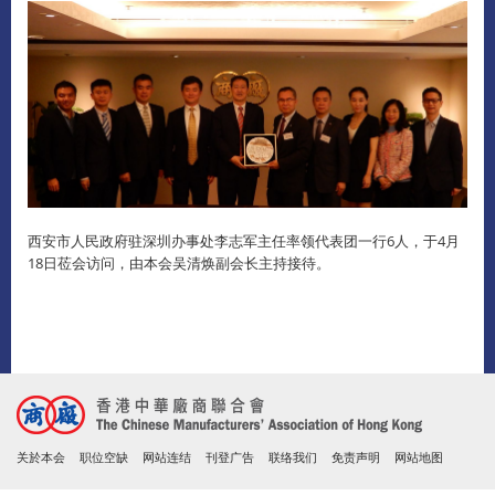
西安市人民政府驻深圳办事处李志军主任
率领代表团一行
6
人，于
4
月
18
日莅会访问，由本会
吴清焕
副会长
主持接待。
关於本会
职位空缺
网站连结
刊登广告
联络我们
免责声明
网站地图