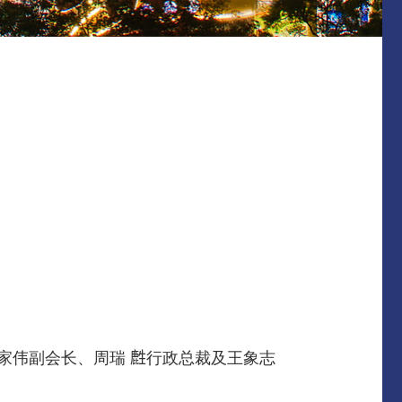
伟副会长、周瑞 𪊟行政总裁及王象志