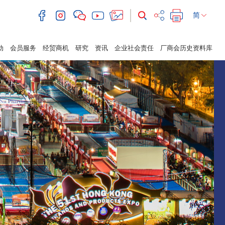
简
动
会员服务
经贸商机
研究
资讯
企业社会责任
厂商会历史资料库