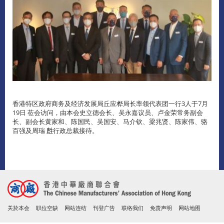
香港特区政府商务及经济发展局丘应桦局长率领代表团一行3人于7月
19日 莅会访问，由本会史立德会长、吴永嘉议员、卢金荣常务副会
长、副会长黄家和、陈国民、吴国安、马介钦、梁兆贤、陈家伟、骆
百强及周瑞 𪊟行政总裁接待。
关於本会
职位空缺
网站连结
刊登广告
联络我们
免责声明
网站地图