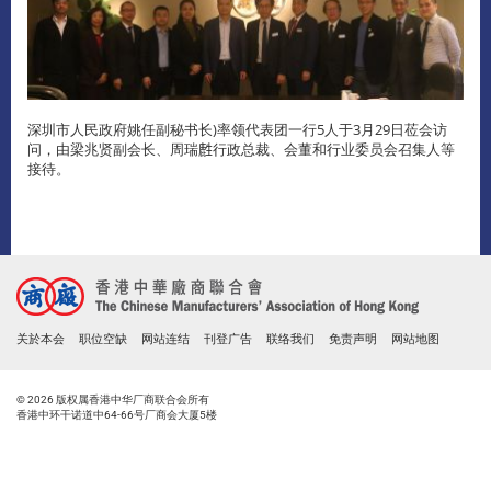
深圳市人民政府姚任副秘书长)率领代表团一行5人于3月29日莅会访
问，由梁兆贤副会长、周瑞𪊟行政总裁、会董和行业委员会召集人等
接待。
关於本会
职位空缺
网站连结
刊登广告
联络我们
免责声明
网站地图
© 2026 版权属香港中华厂商联合会所有
香港中环干诺道中64-66号厂商会大厦5楼