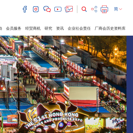
简
动
会员服务
经贸商机
研究
资讯
企业社会责任
厂商会历史资料库