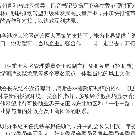
朝鲁和省政府领导，巴音书记赞扬厂商会在香港现时面
林正积极推动转型升级和发展高质量产业，并加快打造
的合作和对接，以达致互利共赢。
港澳大湾区建设两大国策的支持下，能为业界提供广阔
口，他期望可与当地企业加强合作，一同「走出去」开
保护开发区管理委员会王铁副主任及商务局（招商局）
绿渊潭及聚龙泉等多个著名景点，体验当地的风土文化
会长总结今次行程时，感谢吉林省政府热情的招待，以
林最新的投资环境。吴会长指出，多项经济数据均显示香
他希望此行可协助业界开拓国内东北地区和「一带一路
业界与海内外政府及工商团体的联系。
办事处主任史铁军担任顾问，并由副会长吴国安、常务
、行业委员会召集人、妇女委员会委员及青年委员会委