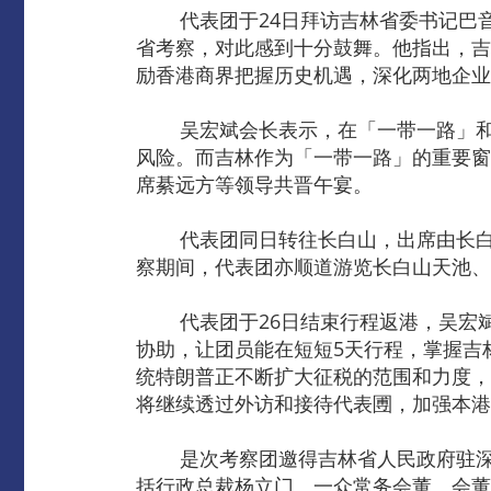
代表团于24日拜访吉林省委书记巴音
省考察，对此感到十分鼓舞。他指出，吉
励香港商界把握历史机遇，深化两地企业
吴宏斌会长表示，在「一带一路」和粤
风险。而吉林作为「一带一路」的重要窗
席綦远方等领导共晋午宴。
代表团同日转往长白山，出席由长白山
察期间，代表团亦顺道游览长白山天池、
代表团于26日结束行程返港，吴宏斌
协助，让团员能在短短5天行程，掌握吉
统特朗普正不断扩大征税的范围和力度，
将继续透过外访和接待代表圑，加强本港
是次考察团邀得吉林省人民政府驻深圳
括行政总裁杨立门、一众常务会董、会董