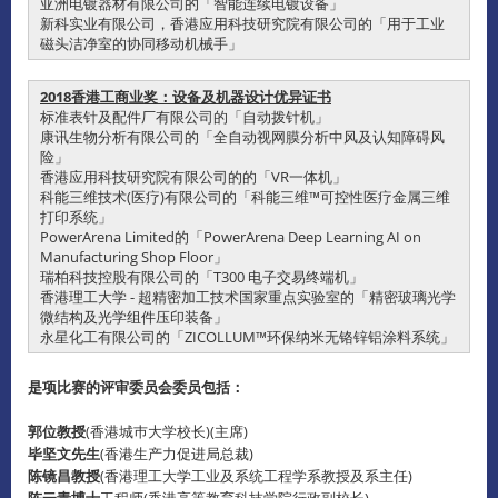
亚洲电镀器材有限公司的「智能连续电镀设备」
新科实业有限公司，香港应用科技研究院有限公司的「用于工业
磁头洁净室的协同移动机械手」
2018香港工商业奖：设备及机器设计优异证书
标准表针及配件厂有限公司的「自动拨针机」
康讯生物分析有限公司的「全自动视网膜分析中风及认知障碍风
险」
香港应用科技研究院有限公司的的「VR一体机」
科能三维技术(医疗)有限公司的「科能三维™可控性医疗金属三维
打印系统」
PowerArena Limited的「PowerArena Deep Learning AI on
Manufacturing Shop Floor」
瑞柏科技控股有限公司的「T300 电子交易终端机」
香港理工大学 - 超精密加工技术国家重点实验室的「精密玻璃光学
微结构及光学组件压印装备」
永星化工有限公司的「ZICOLLUM™环保纳米无铬锌铝涂料系统」
是项比赛的评审委员会委员包括：
郭位教授
(香港城巿大学校长)(主席)
毕坚文先生
(香港生产力促进局总裁)
陈镜昌教授
(香港理工大学工业及系统工程学系教授及系主任)
陈云青博士
工程师(香港高等教育科技学院行政副校长)