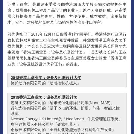
证书」得主。是届评审委员会由香港城市大学校长郭位教授担任主
席，成员由有关工程及产品设计的专业人士以个人身份组成。评审委
员会根据参赛产品的创新、性能、方便使用、成本效益、应用新技
术、安全、对环境的影响及市场销售性等准则作出评审。
颁奖典礼已于2018年12月11日假香港科学园举行。香港特别行政区行
政长官林郑月娥女士担任主礼嘉宾并致辞，并颁发香港工商业大奖予
得奖机构；本会会长吴宏斌博士联同商务及经济发展局局长邱腾华先
生颁发「香港工商业奖：设备及机器设计奖」；吴宏斌会长并与工业
贸易署署长兼香港工商业奖筹委员会主席甄美薇女士颁发「香港工商
业奖：设备及机器设计优异证书」的得主。
2018香港工商业奖：设备及机器设计大奖
路邦动力有限公司的「动感控制机械人」
2018香港工商业奖：设备及机器设计奖
游艇主义有限公司的「纳米光催化海洋防污漆(Nano-MAP)」
得能光控有限公司的「基于IoT3的环保、护眼、节能、智能光控
系统」
Neosen Energy HK Limited的「NeoSmart - 牛只管理追踪系统」
奥马迪机器人有限公司的「钢索机器人」
创毅技术有限公司的「全自动化微型光学防料马达生产设备」