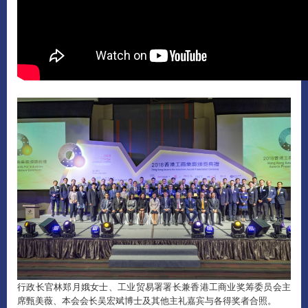
行政长官林郑月娥女士、工业贸易署署长兼香港工商业奖筹委员会主
席甄美薇、本会会长吴宏斌博士及其他主礼嘉宾与各得奖者合照。