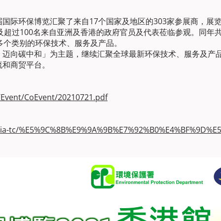
际环保博览汇聚了来自17个国家及地区的303家参展商，展览面
购，及超过100名来自亚洲及香港的政府官员及代表莅临参观。同年
多个类别的环保技术、服务及产品。
・迈向碳中和」为主题，继续汇聚全球最新环保技术、服务及产
流和商贸平台。
/Event/CoEvent/20210721.pdf
expoasia-tc/%E5%9C%8B%E9%9A%9B%E7%92%B0%E4%BF%9D