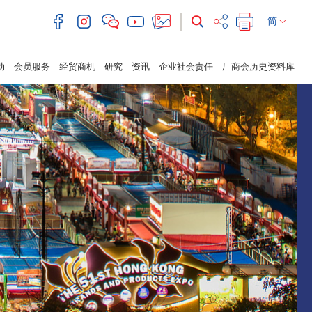
简
动
会员服务
经贸商机
研究
资讯
企业社会责任
厂商会历史资料库