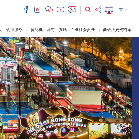
简
动
会员服务
经贸商机
研究
资讯
企业社会责任
厂商会历史资料库