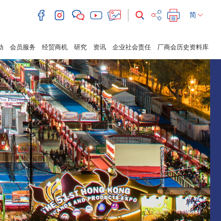
简
动
会员服务
经贸商机
研究
资讯
企业社会责任
厂商会历史资料库