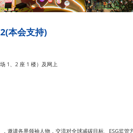
2(本会支持)
1、2 座 1 楼）及网上
坛」，邀请各界领袖人物，交流对全球减碳目标、ESG监