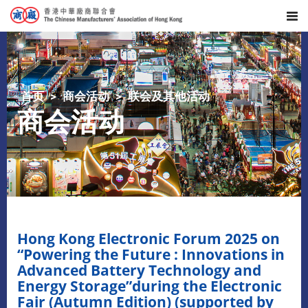
首页
商会活动
联会及其他活动
商会活动
Hong Kong Electronic Forum 2025 on
“Powering the Future : Innovations in
Advanced Battery Technology and
Energy Storage”during the Electronic
Fair (Autumn Edition) (supported by