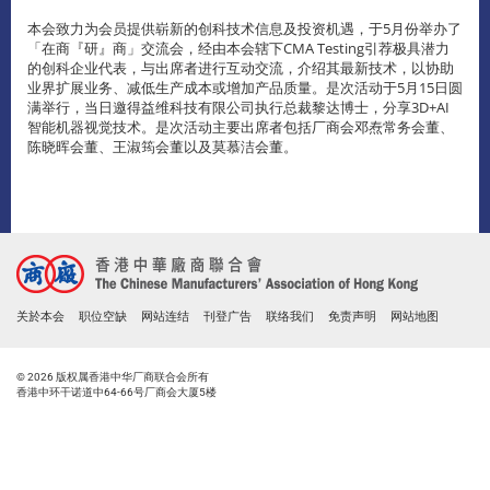
本会致力为会员提供崭新的创科技术信息及投资机遇，于5月份举办了
「在商『研』商」交流会，经由本会辖下CMA Testing引荐极具潜力
的创科企业代表，与出席者进行互动交流，介绍其最新技术，以协助
业界扩展业务、减低生产成本或增加产品质量。是次活动于5月15日圆
满举行，当日邀得益维科技有限公司执行总裁黎达博士，分享3D+AI
智能机器视觉技术。是次活动主要出席者包括厂商会邓焘常务会董、
陈晓晖会董、王淑筠会董以及莫慕洁会董。
关於本会
职位空缺
网站连结
刊登广告
联络我们
免责声明
网站地图
© 2026 版权属香港中华厂商联合会所有
香港中环干诺道中64-66号厂商会大厦5楼