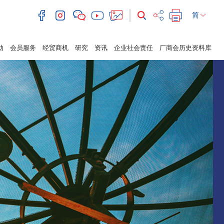
简
动
会员服务
经贸商机
研究
资讯
企业社会责任
厂商会历史资料库