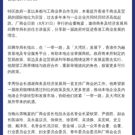
特区政府一直以来都与工商业界合作无间，本着提升香港于商业及贸
易的国际地位为宗旨，过去多年来与一众企业共同经历经济高低起
跌。
厂商会日前（8月31日）举行的会董晚宴，邀得商务及经济发展局
邱腾华局长担任主讲嘉宾，分享新一届政府对促进香港工商业发展的
理念。
邱腾华局长指出，在「一带一路」及「大湾区」发展下，香港作为融
资基地及专业服务平台，有助本地企业掌握商机。
政府将来所制定的
贸易政策、双边及多边贸易谈判等都会围绕这两个发展蓝图去实行。
他期望工商界继续与政府合作，重新审视彼此的角色，探索更多可行
的政策。
李秀恒会长感谢商务及经济发展局一直支持厂商会的工作。
他希望新
一届政府能继续透过到位的政策及投入更多资源，推动本地企业及内
地港企升级转型和发展市场，协助他们抓紧「一带一路」及大湾区发
展所带来的机遇。
当晚出席晚宴的厂商会首长包括永远名誉会长梁钦荣、尹德胜、副会
长陈淑玲、吴永嘉议员、徐炳光、徐晋晖、吴清焕、吴宏斌、史立
德、戴泽良、名誉会长冼汉镔、曾金城，以及一众常务会董、会董、
行业委员会主席、妇女委员会委员、青年委员会委员和厂商会会员