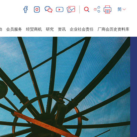
简
动
会员服务
经贸商机
研究
资讯
企业社会责任
厂商会历史资料库