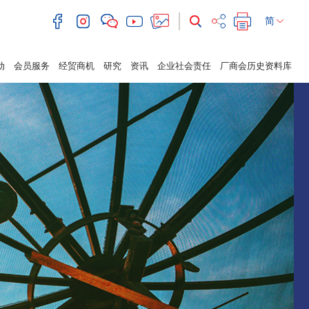
简
动
会员服务
经贸商机
研究
资讯
企业社会责任
厂商会历史资料库