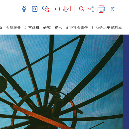
简
动
会员服务
经贸商机
研究
资讯
企业社会责任
厂商会历史资料库