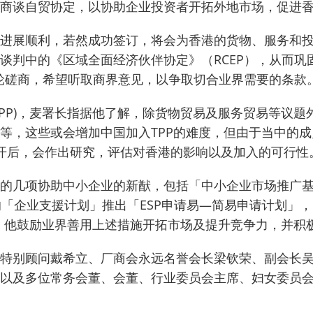
商谈自贸协定，以协助企业投资者开拓外地市场，促进
进展顺利，若然成功签订，将会为香港的货物、服务和
谈判中的《区域全面经济伙伴协定》（RCEP），从而巩
首轮磋商，希望听取商界意见，以争取切合业界需要的条款
PP)，麦署长指据他了解，除货物贸易及服务贸易等议题
等，这些或会增加中国加入TPP的难度，但由于当中的
公开后，会作出研究，评估对香港的影响以及加入的可行性
的几项协助中小企业的新猷，包括「中小企业市场推广
的「企业支援计划」推出「ESP申请易—简易申请计划」
。
他鼓励业界善用上述措施开拓市场及提升竞争力，并积
特别顾问戴希立、厂商会永远名誉会长梁钦荣、副会长
以及多位常务会董、会董、行业委员会主席、妇女委员