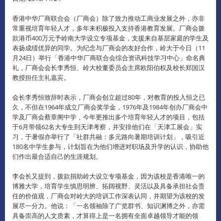
香港中华厂商联合会（厂商会）除了致力推动工商业发展之外，亦非
常重视培育年轻人才，多年来积极投入支持香港教育发展。
厂商会拨
款港币400万元予岭南大学设立专项基金，支援来自基层家庭的学生及
表扬成绩优异的同学。
为纪念与厂商会的友好合作，岭大于今日（11
月24日）举行「香港中华厂商联合会综合资讯科技学习中心」命名典
礼，厂商会会长李秀恒、岭大校董委员会主席欧阳伯权及校长郑国汉
教授担任主礼嘉宾。
会长李秀恒致辞时表示，厂商会创立超过80年，对教育的投入恒之已
久，不但在1964年成立厂商会奖学金，1976年及1984年创办厂商会中
学及厂商会蔡章阁中学，今年更推出多个培育年轻人才的项目，包括
于6月带领62名大专生到天津考察，并安排他们在「天津工展会」实
习，于暑假亦举行了「社群共融：多元路向暑期培训计划」，吸引近
180名中学生参与，计划旨在为他们增进对职场及升学的认识，协助他
们作出最合适自己的生涯规划。
李会长又提到，拨款捐助岭大设立专项基金，因为该校是香港唯一的
博雅大学，培育学生慎思明辨、拓阔视野、灵活以及具备承担社会责
任的价值观，厂商会对岭大的培训工作深表认同，并期望为该校的发
展尽一分力。
他说：「一名领袖除了广览群书、知识渊博之外，亦需
具备崇高的人文质素，才算得上是一名拥有全面卓越领导才能的领