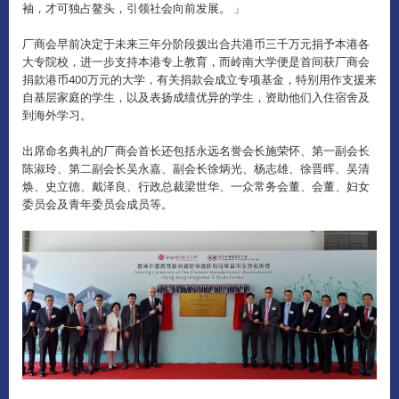
袖，才可独占鳌头，引领社会向前发展。 」
厂商会早前决定于未来三年分阶段拨出合共港币三千万元捐予本港各
大专院校，进一步支持本港专上教育，而岭南大学便是首间获厂商会
捐款港币400万元的大学，有关捐款会成立专项基金，特别用作支援来
自基层家庭的学生，以及表扬成绩优异的学生，资助他们入住宿舍及
到海外学习。
出席命名典礼的厂商会首长还包括永远名誉会长施荣怀、第一副会长
陈淑玲、第二副会长吴永嘉、副会长徐炳光、杨志雄、徐晋晖、吴清
焕、史立德、戴泽良、行政总裁梁世华、一众常务会董、会董、妇女
委员会及青年委员会成员等。