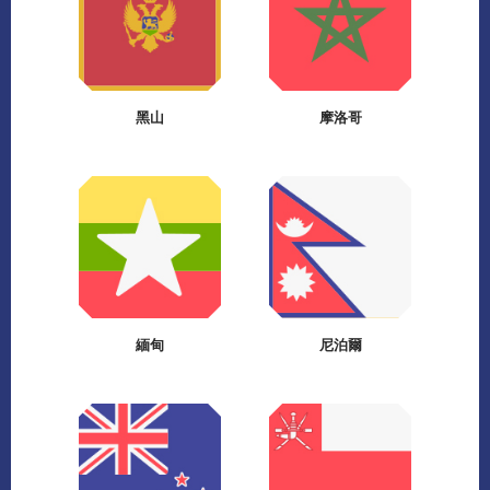
黑山
摩洛哥
緬甸
尼泊爾