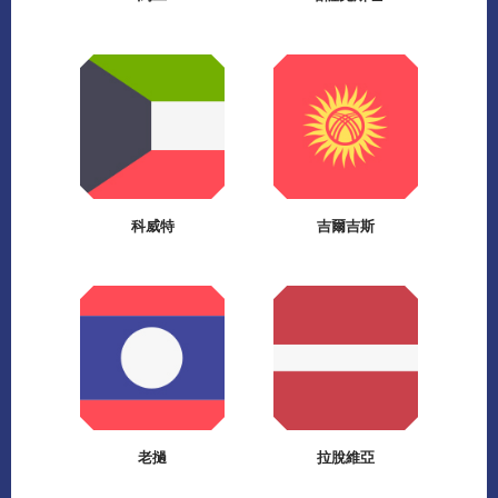
科威特
吉爾吉斯
老撾
拉脫維亞