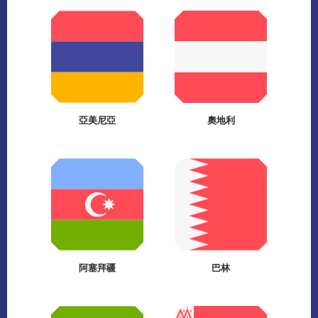
亞美尼亞
奧地利
阿塞拜疆
巴林