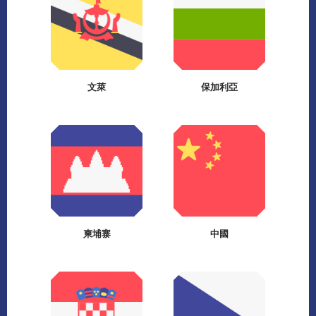
文萊
保加利亞
柬埔寨
中國