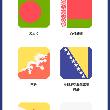
孟加拉
白俄羅斯
不丹
波斯尼亞和黑塞哥
維那