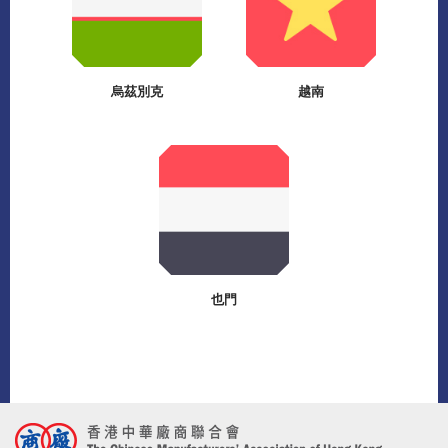
烏茲別克
越南
也門