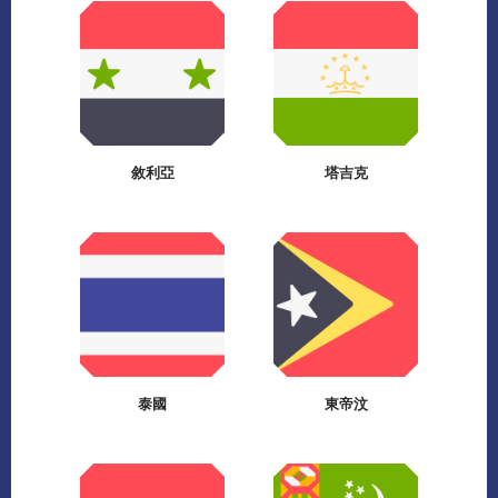
敘利亞
塔吉克
泰國
東帝汶