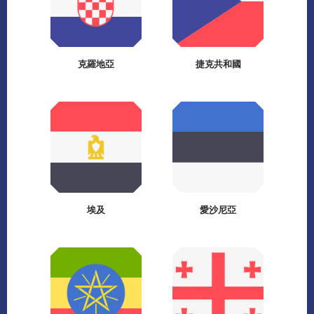
克羅地亞
捷克共和國
埃及
愛沙尼亞