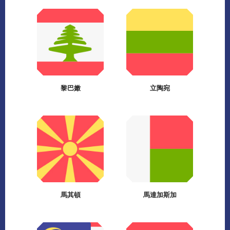
黎巴嫩
立陶宛
馬其頓
馬達加斯加