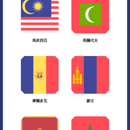
馬來西亞
馬爾代夫
摩爾多瓦
蒙古