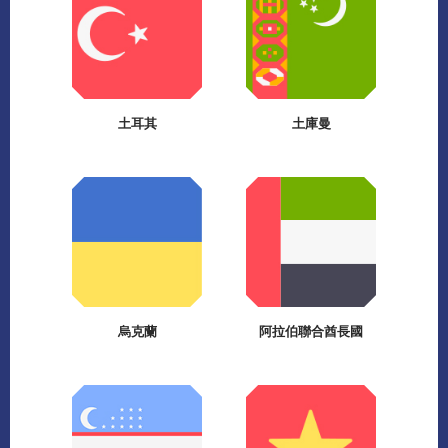
土耳其
土庫曼
烏克蘭
阿拉伯聯合酋長國