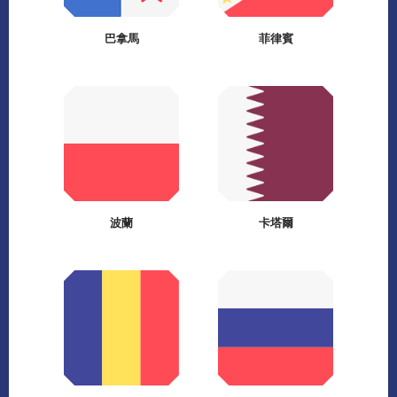
巴拿馬
菲律賓
波蘭
卡塔爾