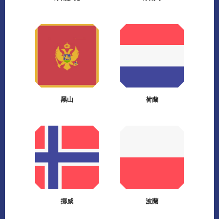
黑山
荷蘭
挪威
波蘭