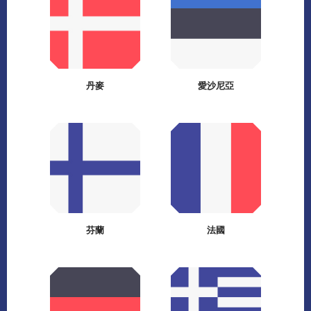
丹麥
愛沙尼亞
芬蘭
法國