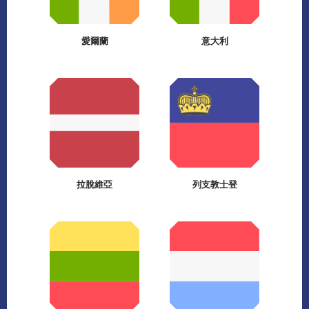
愛爾蘭
意大利
拉脫維亞
列支敦士登