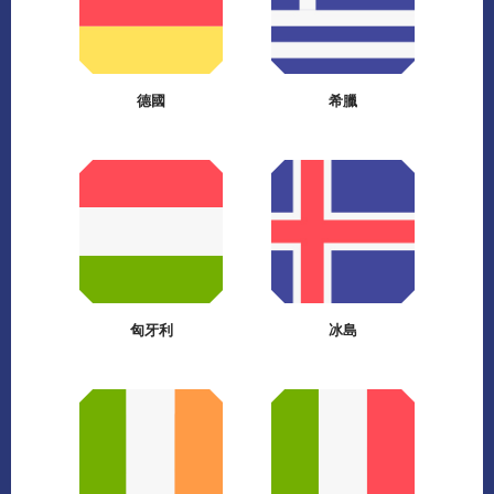
德國
希臘
匈牙利
冰島