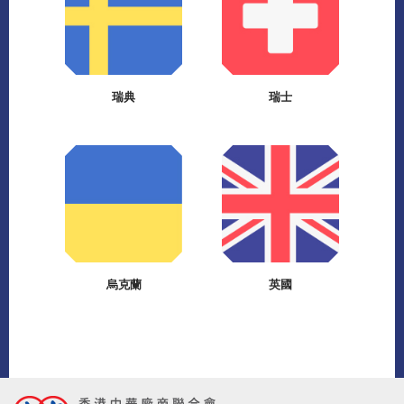
瑞典
瑞士
烏克蘭
英國