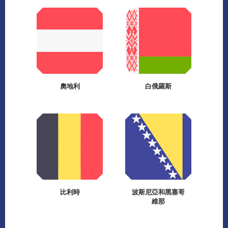
奧地利
白俄羅斯
比利時
波斯尼亞和黑塞哥
維那