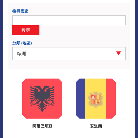
搜尋國家
搜尋
分類 (地區)
歐洲
阿爾巴尼亞
安道爾