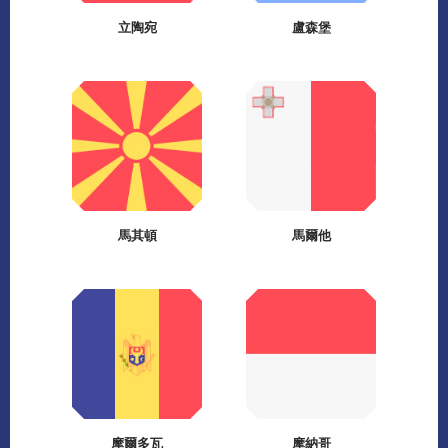
立陶宛
盧森堡
馬其頓
馬爾他
摩爾多瓦
摩納哥