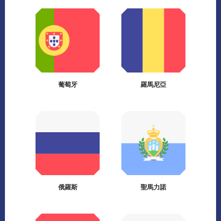
葡萄牙
羅馬尼亞
俄羅斯
聖馬力諾