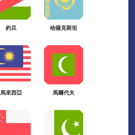
約旦
哈薩克斯坦
馬來西亞
馬爾代夫