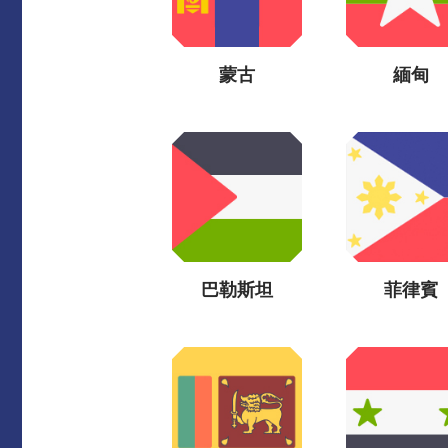
蒙古
緬甸
巴勒斯坦
菲律賓