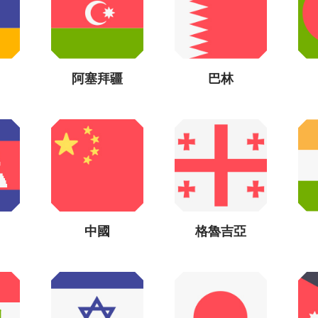
阿塞拜疆
巴林
中國
格魯吉亞