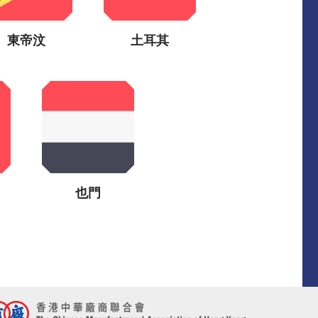
東帝汶
土耳其
也門