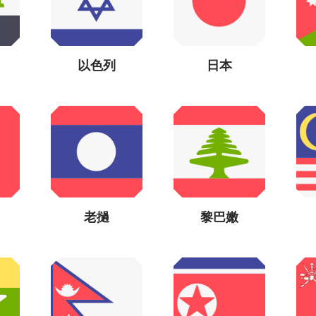
以色列
日本
老撾
黎巴嫩