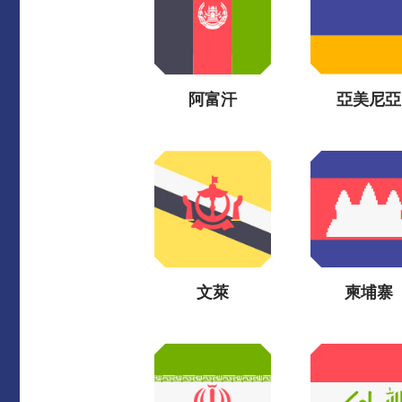
阿富汗
亞美尼亞
文萊
柬埔寨