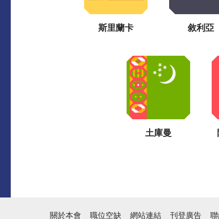
斯里蘭卡
敘利亞
土庫曼
關於本會
職位空缺
網站連結
刊登廣告
聯