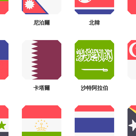
尼泊爾
北韓
卡塔爾
沙特阿拉伯