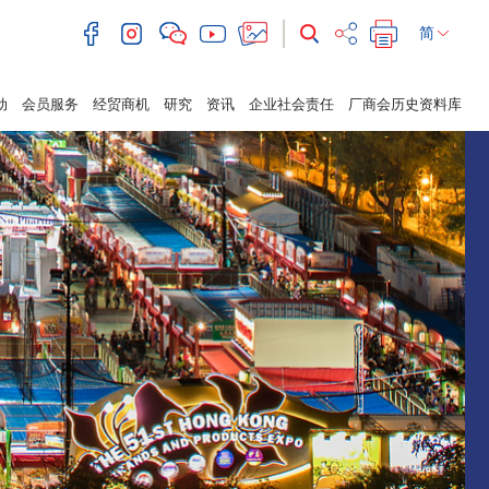
简
动
会员服务
经贸商机
研究
资讯
企业社会责任
厂商会历史资料库