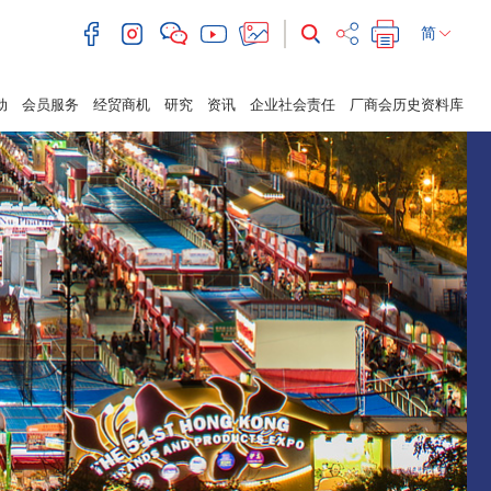
简
动
会员服务
经贸商机
研究
资讯
企业社会责任
厂商会历史资料库