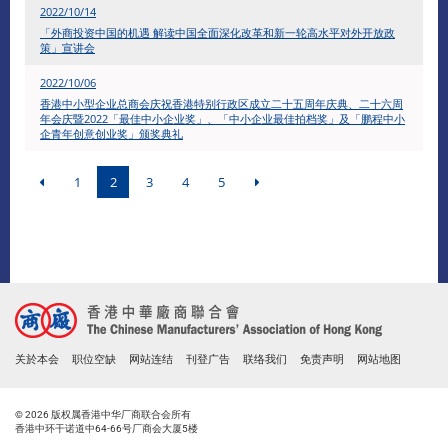
​2022/10/14
「外商投资中国的机遇 解读中国全面深化改革和新一轮高水平对外开放政
策」宣讲会
2022/10/06
香港中小型企业总商会庆祝香港特别行政区成立二十五周年庆典、二十六周
年会庆暨2022「最佳中小企业奖」、「中小企业最佳拍档奖」及「鹏程中小
企青年创意创业奖」颁奖典礼
1
2
3
4
5
关於本会
职位空缺
网站连结
刊登广告
联络我们
免责声明
网站地图
© 2026 版权属香港中华厂商联合会所有
香港中环干诺道中64-66号厂商会大厦5楼