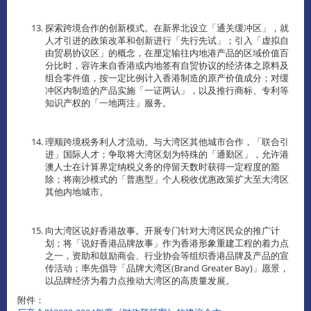
探索跨境合作的创新模式。在新界北设立「通关缓冲区」，就
人才引进的政策改革和创新进行「先行先试」；引入「虚拟自
由贸易协议区」的概念，在厘定输往内地港产品的区域价值百
分比时，容许来自香港或内地签有自贸协议的经济体之原料及
组合零件值，按一定比例计入香港制造的原产价值成分；对缓
冲区内制造的产品实施「一证两认」，以及推行商标、专利等
知识产权的「一地两注」服务。
理顺跨境税务利人才流动。与大湾区其他城市合作，「联合引
进」国际人才；争取将大湾区划为特殊的「通勤区」，允许港
澳人士在计算界定纳税义务的停留天数时获得一定程度的豁
除；将南沙模式的「普惠型」个人税收优惠政策扩大至大湾区
其他内地城市。
向大湾区说好香港故事。开展专门针对大湾区民众的推广计
划；将「说好香港品牌故事」作为香港形象重建工程的着力点
之一，资助和鼓励商会、行业协会等组织香港品牌及产品的宣
传活动；率先倡导「品牌大湾区(Brand Greater Bay)」愿景，
以品牌经济为着力点推动大湾区的高质量发展。
附件：