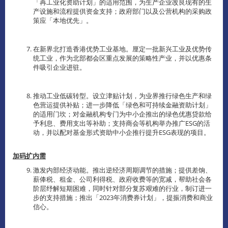
「再工业化资助计划」的适用范围，为生产企业改良现有的生
产设施和流程提供资金支持；政府部门以及公营机构的采购政
策应「本地优先」。
在新界北打造香港优势工业基地。厘定一批新兴工业及优势传
统工业，作为北部都会区重点发展的策略性产业，并以优惠条
件吸引企业进驻。
推动工业低碳转型。设立津贴计划，为业界推行绿色生产和绿
色营运提供补贴；进一步降低「绿色和可持续金融资助计划」
的适用门坎；对金融机构专门为中小企推出的绿色优惠贷款给
予利息、费用支出等补助；支持商会等机构举办推广ESG的活
动，并以配对基金形式资助中小企推行提升ESG表现的项目。
加码扩内需
激发内部经济动能。推出逆经济周期调节的措施；提供差饷、
薪俸税、租金、公司利得税、政府收费等的宽减，帮助社会各
阶层纾解短期困难，同时针对部分复苏艰难的行业，制订进一
步的支持措施；推出「2023年消费券计划」，提振消费和商业
信心。