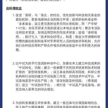
创科增效益
促进「港研」与「港企」的结合。优化创新与科技相关基金的
拨款机制，更多地接纳企业的独立申请；政府的创科基金和
「未来基金」设立更完善的业界共同出资机制，而「产学研
1+计划」亦应开辟多方面的渠道让本地企业参与；整合专业队
伍和技术资源，加强适用型和共性技术研发；提倡「港研港
用」，探讨引入「技术转化经理人」制度；敦促大学调整科研
经费的拨款机制和改革对学界研究人员的绩效评审机制，允许
他们在科技应用和产研合作项目的商业收益中分享到更大的份
额。
以中试为抓手打造国际科创中心。加紧在本土建立科技成果的
「中试转化」功能；建立一批侧重于共性技术研发和技术转移
扩散的「新型研发机构」；设立基金协助高等院校、科研公营
机构和行业组织建立中试创新工作室、共性技术中试平台、中
试基地甚至中试生产线；在「港深创新及科技园」（香港园
区）设立「中试协作平台」；将打造「中试及产业化基地」的
意念纳入新界北的综合规划。
为创科发展建立评价体系。建立一套总体与分项指标相结合、
投入和产出两端兼顾、环境与绩效并举的港版创新能力评价体