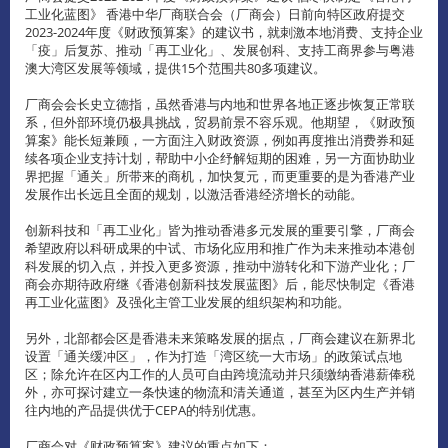
工业化蓝图》 香港中华厂商联合会（厂商会）日前向特区政府提交
2023-2024年度《财政预算案》的建议书，就刺激本地消费、支持企业
「疫」后复苏、推动「再工业化」、发展创科、支持工商界参与粤港
澳大湾区发展等领域，提供15个范围共80多项建议。
厂商会会长史立德指，虽然香港与内地和世界各地正逐步恢复正常联
系，但外部环境仍极具挑战，贸易前景不容乐观。他期望，《财政预
算案》能长短兼顾，一方面注入财政资源，例如再度推出消费券和延
续各项企业支持计划，帮助中小企纾解短期的困难，另一方面协助业
界把握「通关」所带来的商机，加快复元，而更重要的是为香港产业
发展作出长远且全面的规划，以激活香港经济增长的动能。
创新科技和「再工业化」皆为推动香港多元发展的重要引擎，厂商会
希望政府以科研成果的中试、市场化应用和推广作为未来推动本港创
科发展的切入点，并投入更多资源，推动中游转化和下游产业化；厂
商会亦期待政府继《香港创新科技发展蓝图》后，能尽快制定《香港
再工业化蓝图》及强化主管工业发展的组织架构和功能。
另外，北部都会区是香港未来策略发展的据点，厂商会建议在新界北
设置「通关缓冲区」，作为打造「湾区统一大市场」的政策试点地
区；除允许在区内工作的人员可自由跨境流动并只须缴纳香港薪俸税
外，亦可探讨建立一条快速的物流和清关通道，甚至为区内生产并销
往内地的产品提供优于CEPA的特别优惠。
厂商会对《财政预算案》建议的重点如下：