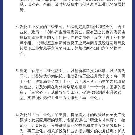
系，以准确、全面、及时地反映本港创科及再工业化的发展趋
势。
强化工业发展的主管架构。尽快制定具前瞻性和整全的「再工
业化」政策；「创科产业发展委员会」应有适当比例的委员由
具备制造业背景的人士担任，并在委员会下设立「再工业化督
导小组」；清晰厘定创新科技及工业局与商务及经济发展局及
其属下工业贸易署之间的分工，并加强两个部门之间的协同
性。
制定「香港再工业化蓝图」。以创新和科技为驱动、以品牌为
导向、以香港优势为依托，推动香港工业提升竞争力；将「再
工业化」政策涵盖至本土工业、以「珠三角」为主的内地港资
制造业、以及港商在海外特别是东盟等「一带一路」国家的投
资；「三管齐下」从催谷新型工业、促进传统制造业升级转
型、支持境外港资工业三方面推动「再工业化」。
强化对「再工业化」的支持。将招揽人才的政策延伸至更广泛
领域；发展应用型的院系，增拨资源推广职业专才教育；「抢
企业」计划应就引入先进制造业的数量和质量设立绩效指标；
为「再工业化」相关的投资和业务提供额外的税务优惠；扩大