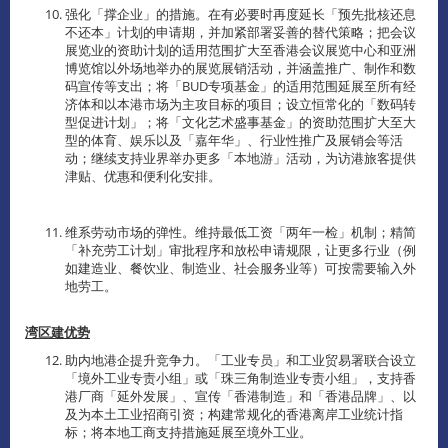
强化「撑企业」的措施。在有必要时再度延长「预先批核还息
不还本」计划的申请期，并加紧部署妥善的替代策略；把会议
展览业的资助计划的适用范围扩大至香港会议展览中心和亚洲
博览馆以外场地举办的展览展销活动，并涵盖推广、制作和数
码宣传等支出；将「BUD专项基金」的适用范围延展至所有经
济体和以本港市场为主攻目标的项目；设立恒常化的「数码转
型促进计划」；将「文化艺术盛事基金」的资助范围扩大至大
型的体育、娱乐以及「嘉年华」、行业性推广及展销会等活
动；继续支持业界举办更多「本地游」活动，为访港旅客提供
津贴、优惠和便利化安排。
维系劳动市场的弹性。维持最低工资「两年一检」机制；精简
「补充劳工计划」审批程序和放松申请规限，让更多行业（例
如建造业、餐饮业、制造业、社会服务业等）可按需要输入外
地劳工。
湾区建优势
助内地港企提升竞争力。「工业专员」和工业贸易署联合设立
「境外工业专责小组」或「珠三角制造业专责小组」，支持香
港厂商「延外发展」、宣传「香港制造」和「香港品牌」、以
及为本土工业招商引资；构建常规化的香港离岸工业统计指
标；将本地工商支持措施延展至境外工业。