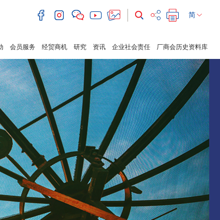
简
动
会员服务
经贸商机
研究
资讯
企业社会责任
厂商会历史资料库