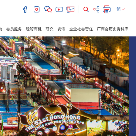
简
动
会员服务
经贸商机
研究
资讯
企业社会责任
厂商会历史资料库