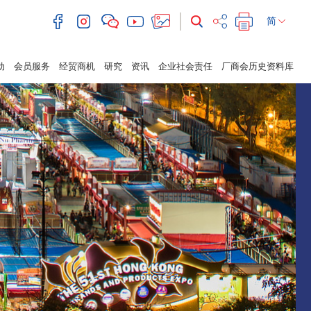
简
动
会员服务
经贸商机
研究
资讯
企业社会责任
厂商会历史资料库