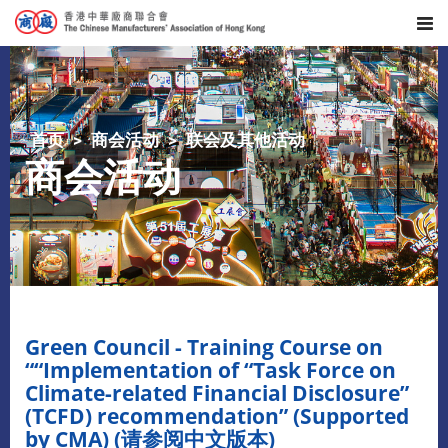
首页
商会活动
联会及其他活动
商会活动
Green Council - Training Course on
““Implementation of “Task Force on
Climate-related Financial Disclosure”
(TCFD) recommendation” (Supported
by CMA) (请参阅中文版本)